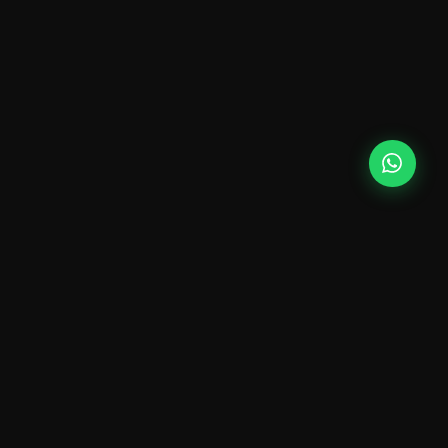
+17
AÑOS DE EXPERIENCIA
Proveyendo infraestructura técnica para los eventos
más exigentes de Ecuador